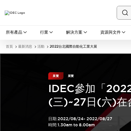
所有產品
所有產品
行業
解決方案
資源與文件
開關與指示燈
按鈕開關
首頁
最新消息
活動
2022台北國際自動化工業大展
指示燈和蜂鳴器
瀏覽全部
安全與防爆
安全設備
防爆設備
展覽
展覽
瀏覽全部
IDEC參加「20
盤櫃
繼電器·計時器
(三)~27日(六
電源供應器
回路保護器
LED照明裝置
日期
:
2022/08/24
-
2022/08/27
端子台
瀏覽全部
時間
:
1.30am to 8.00am
自動化