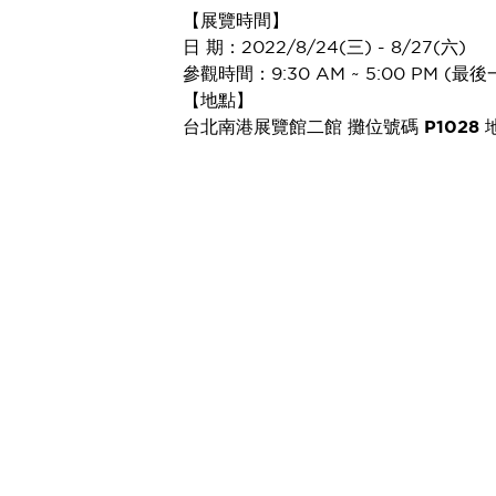
【展覽時間】
瀏覽全部
日 期：2022/8/24(三) - 8/27(六)
機器人
參觀時間：9:30 AM ~ 5:00 PM (最
使人機協作更安全、更高效
【地點】
發揮協作機器人潛力的安全措施
瀏覽全部
台北南港展覽館二館 攤位號碼
P1028
半導體
提高半導體製造裝置設計自由度的方法
瞬間完成開關的更換，避免停機時間拉長
充分對應安全標準
瀏覽全部
瀏覽全部
解決方案
IIoT（工業物聯網）
去面板化
RFID 認證
安全及其未來
安全及其未來 | 解決⽅案
瀏覽全部
從基礎了解安全元件
瀏覽全部
資源與文件
沒有找到您要找的東西？