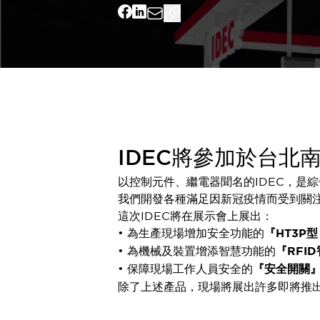
可程式控制器
可程式人機介面
工業乙太網路設備
瀏覽全部
自動識別
自動識別
感測器
瀏覽全部
行業
汽車
IDEC將參加於台北
工業機器人的潛在風險，從第三者角度徹底驗證
減少安全柵內的人身事故
以控制元件、繼電器聞名的IDEC，是
兼顧良好的視認性及減少維修工時
我們開發各種滿足因新冠疫情而受到關
最適合小型裝置的安全對策
瀏覽全部
這次IDEC將在展示會上展出：
工具機
• 為生產現場增加安全功能的
『HT3P型 
降低機床成本的技巧簡單的讓人意外
• 為機械及裝置增添智慧功能的
『RFI
尋找讓機床更小型化的可能性
• 保障現場工作人員安全的
『安全開關
從外觀設計的觀點提升機床的附加價值
除了上述產品，現場將展出許多即將推出
預防導致機器故障的「瞬停」
3位置促動開關確保綜合加工中心機的安全性