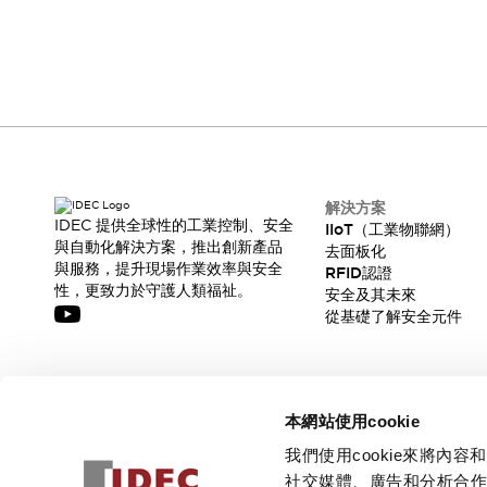
CAD檔
透過 IDEC 快速取得所需的協助和資源
型錄和宣傳手冊
影片專區
選型系統
聯絡我們
軟體下載
如果您有任何疑問或建議，我們將隨時傾聽。
邏輯模擬器
產品資安通知
最新消息
解決方案
新聞中心
IDEC 提供全球性的工業控制、安全
IIoT（工業物聯網）
活動
與自動化解決方案，推出創新產品
去面板化
促銷活動
與服務，提升現場作業效率與安全
RFID認證
部落格
性，更致力於守護人類福祉。
安全及其未來
支援
從基礎了解安全元件
聯絡我們
服務據點
產品變更/停產通知
RoHS指令對應
訂閱我們的電子報，獲取我們的最新訊息!
認證與標準
本網站使用cookie
訂閱
我們使用cookie來將
社交媒體、廣告和分析合