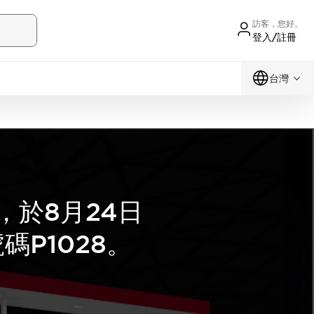
訪客，您好。
登入/註冊
台灣
，於8月24日
碼P1028。