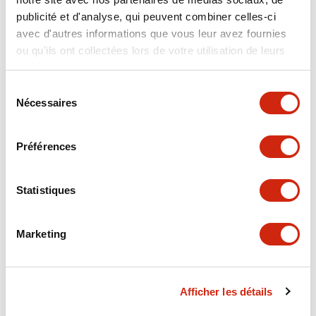
publicité et d'analyse, qui peuvent combiner celles-ci
avec d'autres informations que vous leur avez fournies
+
Spécifications
Tout développer
ou qu'ils ont collectées lors de votre utilisation de leurs
services.
Other Specifications
Sélection
Nécessaires
du
consentement
Préférences
Documents et fichiers
Statistiques
Fiche Technique
Marketing
SWD_Safety_Hub_v1-a_(Instruction_Manual_EN)
29/01/2026
.PDF
1.73MB
Afficher les détails