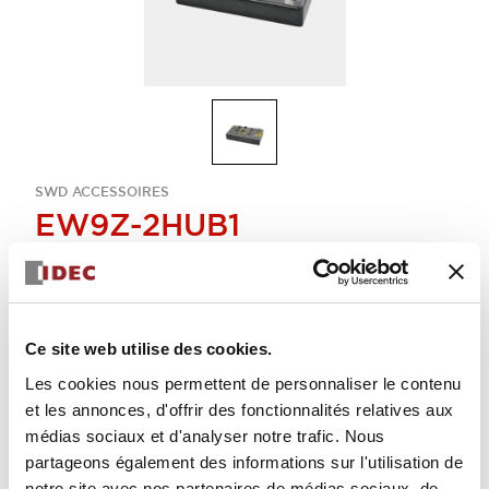
SWD ACCESSOIRES
EW9Z-2HUB1
moyeu de sécurité SWD
Sélectionner la quantité
Ce site web utilise des cookies.
Ajouter au devis
Les cookies nous permettent de personnaliser le contenu
et les annonces, d'offrir des fonctionnalités relatives aux
médias sociaux et d'analyser notre trafic. Nous
partageons également des informations sur l'utilisation de
notre site avec nos partenaires de médias sociaux, de