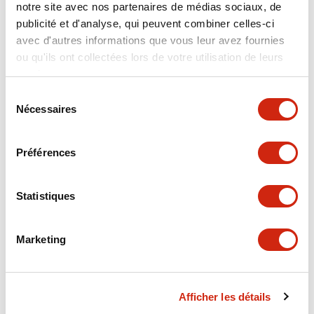
notre site avec nos partenaires de médias sociaux, de
Fiche Technique
Fichiers CAO
publicité et d'analyse, qui peuvent combiner celles-ci
avec d'autres informations que vous leur avez fournies
ou qu'ils ont collectées lors de votre utilisation de leurs
services.
EW1A_150_Datasheet_FR.pdf
18/11/2025
.PDF
938.38KB
Sélection
Nécessaires
du
consentement
Préférences
EW1A_150HNA_Datasheet_EN.pdf
18/11/2025
.PDF
639.15KB
Statistiques
Marketing
EW1A_150HNA_Datasheet_FR.pdf
18/11/2025
.PDF
616.59KB
Afficher les détails