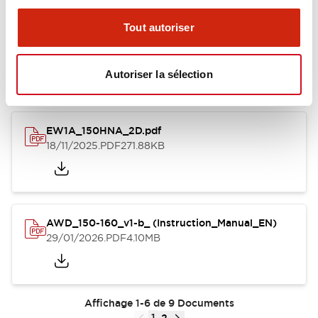
Tout autoriser
EW1A_150_Datasheet_DE.pdf
18/11/2025
.PDF
915.44KB
Autoriser la sélection
EW1A_150HNA_2D.pdf
18/11/2025
.PDF
271.88KB
AWD_150-160_v1-b_ (Instruction_Manual_EN)
29/01/2026
.PDF
4.10MB
Affichage 1-6 de 9 Documents
1