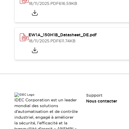
Où acheter
18/11/2025
.PDF
616.59KB
Distributeurs en ligne
EW1A_150H1B_Datasheet_DE.pdf
18/11/2025
.PDF
611.74KB
Support
IDEC Corporation est un leader
Nous contacter
mondial des solutions
d'automatisation et de contrôle
industriel, engagé à améliorer
la sécurité, l'efficacité et la
tranquillité d'esprit – ANSHIN –