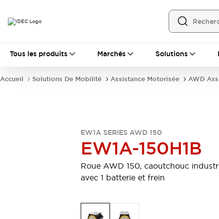
Tous les produits
Tous les produits
Marchés
Solutions
Automatisation
Automate Programmable Industriel (PLC)
Accueil
Solutions De Mobilité
Assistance Motorisée
AWD Assi
Équipements Ethernet industriels
Interfaces Opérateur
Tout explorer
Composants industriels
Alimentations électriques
Dispositifs de connexion
EW1A SERIES AWD 150
EW1A-150H1B
Dispositifs de protection de circuit
Éclairage LED
Relais et Minuteurs
Roue AWD 150, caoutchouc industri
Tout explorer
avec 1 batterie et frein
Détection
Capteurs
Auto-identification
Tout explorer
Interrupteurs et voyants
Interrupteurs et boutons-poussoirs