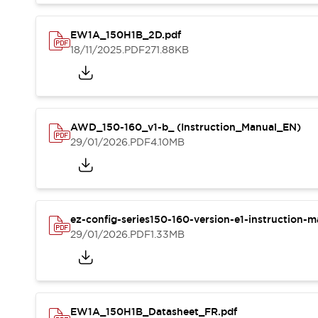
Sécurité Collaborative (Safety 2.0)
Lois et normes relatives à la sécurité
EW1A_150H1B_2D.pdf
Cours sur l'équipement de sécurité
18/11/2025
.PDF
271.88KB
Tout explorer
Tout explorer
Ressources
Fichiers CAO
Produits conformes aux normes
AWD_150-160_v1-b_ (Instruction_Manual_EN)
Documentation
Webinaires
29/01/2026
.PDF
4.10MB
Presse
Vidéothèque
Téléchargements et Mises à jour
Conformité
Rapports de vulnérabilité
ez-config-series150-160-version-e1-instruction-
Outils de sélection
29/01/2026
.PDF
1.33MB
Quoi de neuf
Blog
Événements / Séminaires
Support
Nous contacter
EW1A_150H1B_Datasheet_FR.pdf