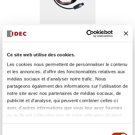
AWD ACCESSOIRES
Ce site web utilise des cookies.
EW9Z-1BCEXT2M
Les cookies nous permettent de personnaliser le contenu
Câble pour batterie externe, 2 m
et les annonces, d'offrir des fonctionnalités relatives aux
médias sociaux et d'analyser notre trafic. Nous
partageons également des informations sur l'utilisation de
notre site avec nos partenaires de médias sociaux, de
Sélectionner la quantité
publicité et d'analyse, qui peuvent combiner celles-ci
Ajouter au devis
avec d'autres informations que vous leur avez fournies
ou qu'ils ont collectées lors de votre utilisation de leurs
services.
Sélection