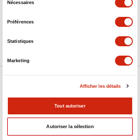
Nécessaires
du
consentement
+
Spécifications
Tout développer
Préférences
Mechanical Specifications
Statistiques
Other Specifications
Marketing
Afficher les détails
Support
Tout autoriser
Ressources et documents
Autoriser la sélection
À propos d’IDEC