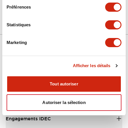
+
Spécifications
Tout développer
Préférences
Other Specifications
Statistiques
Marketing
Support
Afficher les détails
Ressources et documents
Tout autoriser
À propos d’IDEC
Autoriser la sélection
Engagements IDEC