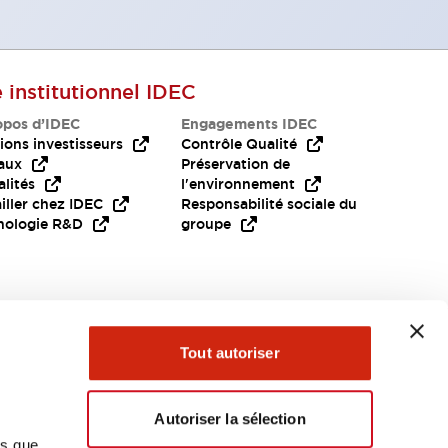
e institutionnel IDEC
opos d’IDEC
Engagements IDEC
ions investisseurs
Contrôle Qualité
aux
Préservation de
lités
l'environnement
iller chez IDEC
Responsabilité sociale du
nologie R&D
groupe
Besoin d'aide?
Tout autoriser
Autoriser la sélection
ns que