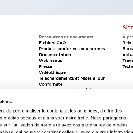
Sit
Ressources et documents
À pr
Fichiers CAO
Relat
Produits conformes aux normes
Bure
Documentation
Actua
Webinaires
Trava
Presse
Tech
Vidéothèque
Téléchargements et Mises à jour
Conformité
Rapports de vulnérabilité
Solution de sécurité
okies.
t de personnaliser le contenu et les annonces, d'offrir des
aux médias sociaux et d'analyser notre trafic. Nous partageons
s
 sur l'utilisation de notre site avec nos partenaires de médias
'analyse, qui peuvent combiner celles-ci avec d'autres informatio