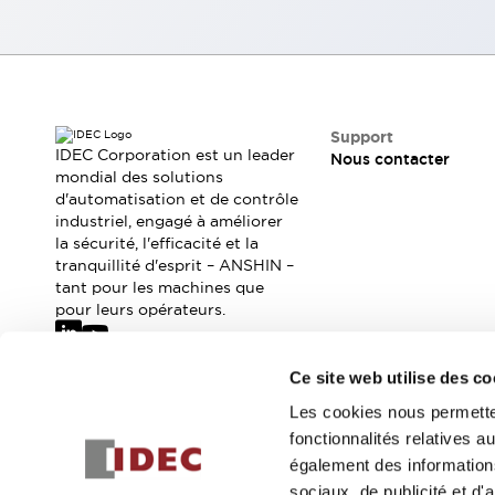
Tout explorer
Robotique
Capteurs de sécurité pour robots
Interrupteurs de sécurité pour robots
Tout explorer
Semi-conducteurs
Support
Équipements compacts
Lecteur de codes
IDEC Corporation est un leader
Nous contacter
mondial des solutions
Pour une traçabilité facile
d'automatisation et de contrôle
Remplacement facile des interrupteurs
industriel, engagé à améliorer
Systèmes de traçabilité
la sécurité, l'efficacité et la
Tableaux électriques conformes aux normes américaines
tranquillité d'esprit – ANSHIN –
Tout explorer
tant pour les machines que
pour leurs opérateurs.
Tout explorer
Solutions
AGVs/AMRs
Ergonomie et Sécurité
Ce site web utilise des co
IIoT
Solutions sans panneau
Abonnez-vous à notre newsletter
Les cookies nous permetten
Authentication RFID
fonctionnalités relatives 
Solutions de sécurité
Inscrivez-vou
également des informations
Concept de sécurité IDEC
sociaux, de publicité et d