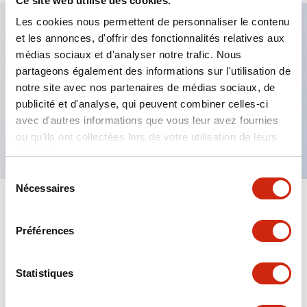
Ce site web utilise des cookies.
Les cookies nous permettent de personnaliser le contenu
et les annonces, d'offrir des fonctionnalités relatives aux
Caractéristiques clés
médias sociaux et d'analyser notre trafic. Nous
partageons également des informations sur l'utilisation de
Commutateur sélecteur 3 positions, retour par
notre site avec nos partenaires de médias sociaux, de
publicité et d'analyse, qui peuvent combiner celles-ci
ressort, deux voies, 2 contacts NO, borne sécurisée
avec d'autres informations que vous leur avez fournies
pour les doigts
ou qu'ils ont collectées lors de votre utilisation de leurs
services.
Sélection
Nécessaires
du
consentement
+
Spécifications
Tout développer
Préférences
Mechanical Specifications
Statistiques