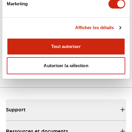
Marketing
Documents et fichiers
Afficher les détails
Catalogues Et Brochures
Fiche Technique
Fichiers CAO
Tout autoriser
EU2B Datasheet
10/10/2024
.PDF
5.62MB
Autoriser la sélection
Support
Ressources et documents