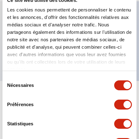
Ce site web utilise des cookies.
Les cookies nous permettent de personnaliser le contenu
et les annonces, d'offrir des fonctionnalités relatives aux
Caractéristiques clés
médias sociaux et d'analyser notre trafic. Nous
partageons également des informations sur l'utilisation de
Commutateur sélecteur 3 positions, retour par
notre site avec nos partenaires de médias sociaux, de
publicité et d'analyse, qui peuvent combiner celles-ci
ressort depuis la gauche, 2 contacts NO, borne à vis
avec d'autres informations que vous leur avez fournies
apparente
ou qu'ils ont collectées lors de votre utilisation de leurs
services.
Sélection
Nécessaires
du
consentement
+
Spécifications
Tout développer
Préférences
Mechanical Specifications
Statistiques