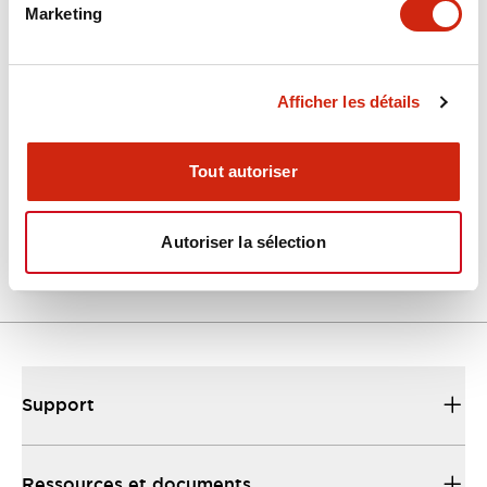
Marketing
Documents et fichiers
Afficher les détails
Catalogues Et Brochures
Fiche Technique
Fichiers CAO
Tout autoriser
EU2B Datasheet
10/10/2024
.PDF
5.62MB
Autoriser la sélection
Support
Ressources et documents