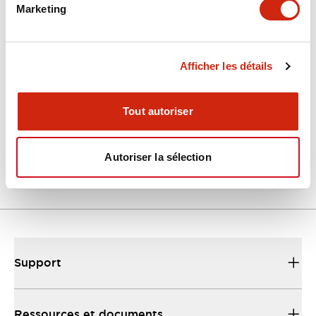
Marketing
Documents et fichiers
Afficher les détails
Catalogues Et Brochures
Fiche Technique
Fichiers CAO
Tout autoriser
EU2B Datasheet
10/10/2024
.PDF
5.62MB
Autoriser la sélection
Support
Ressources et documents