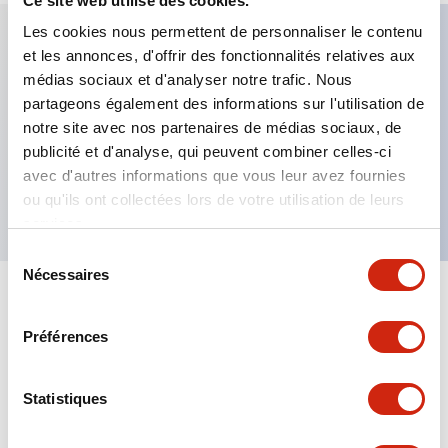
Ce site web utilise des cookies.
Les cookies nous permettent de personnaliser le contenu
et les annonces, d'offrir des fonctionnalités relatives aux
Caractéristiques clés
médias sociaux et d'analyser notre trafic. Nous
partageons également des informations sur l'utilisation de
Commutateur sélecteur 3 positions, maintenu,
notre site avec nos partenaires de médias sociaux, de
publicité et d'analyse, qui peuvent combiner celles-ci
contact 1NO-1NC, bornier sécurisé contre les
avec d'autres informations que vous leur avez fournies
contacts accidentels
ou qu'ils ont collectées lors de votre utilisation de leurs
services.
Sélection
Nécessaires
du
consentement
+
Spécifications
Tout développer
Préférences
Mechanical Specifications
Statistiques