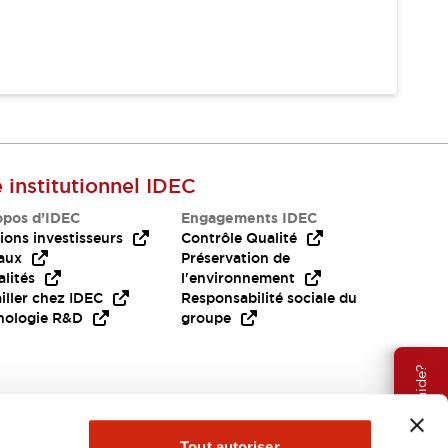
e institutionnel IDEC
opos d’IDEC
Engagements IDEC
ions investisseurs
Contrôle Qualité
aux
Préservation de
lités
l'environnement
iller chez IDEC
Responsabilité sociale du
nologie R&D
groupe
Besoin d'aide?
Tout autoriser