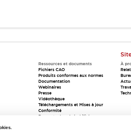
Sit
Ressources et documents
À pr
Fichiers CAO
Relat
Produits conformes aux normes
Bure
Documentation
Actua
Webinaires
Trava
Presse
Tech
Vidéothèque
Téléchargements et Mises à jour
Conformité
Rapports de vulnérabilité
Solution de sécurité
okies.