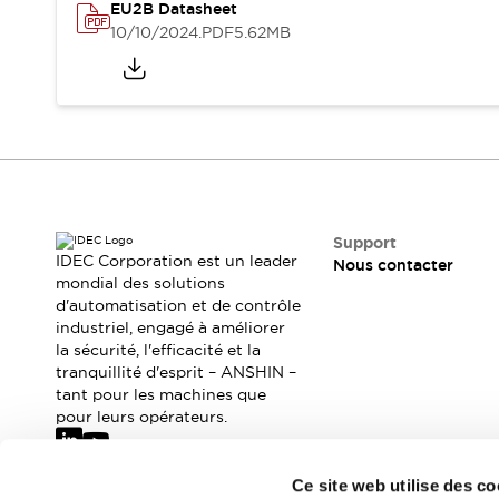
Sécurité Collaborative (Safety 2.0)
EU2B Datasheet
Lois et normes relatives à la sécurité
10/10/2024
.PDF
5.62MB
Cours sur l'équipement de sécurité
Tout explorer
Tout explorer
Ressources
Fichiers CAO
Produits conformes aux normes
Documentation
Webinaires
Presse
Vidéothèque
Support
IDEC Corporation est un leader
Nous contacter
Téléchargements et Mises à jour
mondial des solutions
Conformité
d'automatisation et de contrôle
Rapports de vulnérabilité
industriel, engagé à améliorer
Outils de sélection
la sécurité, l'efficacité et la
tranquillité d'esprit – ANSHIN –
Quoi de neuf
tant pour les machines que
Blog
pour leurs opérateurs.
Événements / Séminaires
Support
Nous contacter
Ce site web utilise des co