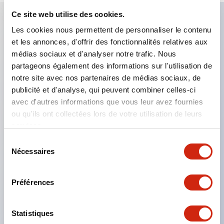
Ce site web utilise des cookies.
Les cookies nous permettent de personnaliser le contenu
Caractéristiques clés
et les annonces, d'offrir des fonctionnalités relatives aux
médias sociaux et d'analyser notre trafic. Nous
Applicable dans les atmosphères potentiellement
partageons également des informations sur l'utilisation de
explosives
notre site avec nos partenaires de médias sociaux, de
publicité et d'analyse, qui peuvent combiner celles-ci
Classé Classe I, Zone 1
avec d'autres informations que vous leur avez fournies
Homologations mondiales (UL, ATEX, CE)
ou qu'ils ont collectées lors de votre utilisation de leurs
Classé UL Type 4X
services.
Jusqu'à 3 blocs de contacts
Sélection
Nécessaires
Interrupteurs sélecteurs disponibles avec levier ou
du
consentement
clé
Préférences
Bornes à vis sécurisées contre les contacts
accidentels (IP20) disponibles
Statistiques