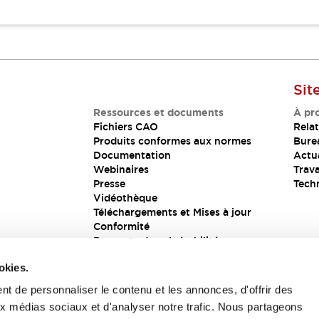
Sit
Ressources et documents
À pr
Fichiers CAO
Relat
Produits conformes aux normes
Bure
Documentation
Actua
Webinaires
Trava
Presse
Tech
Vidéothèque
Téléchargements et Mises à jour
Conformité
Rapports de vulnérabilité
Solution de sécurité
okies.
t de personnaliser le contenu et les annonces, d'offrir des
aux médias sociaux et d'analyser notre trafic. Nous partageons
s