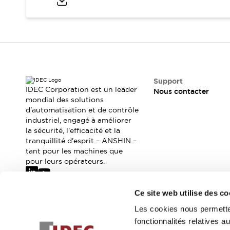
Sécurité Collaborative (Safety 2.0)
Lois et normes relatives à la sécurité
Cours sur l'équipement de sécurité
Tout explorer
Tout explorer
Ressources
Fichiers CAO
Support
Produits conformes aux normes
IDEC Corporation est un leader
Nous contacter
Documentation
mondial des solutions
Webinaires
d'automatisation et de contrôle
Presse
Vidéothèque
industriel, engagé à améliorer
Téléchargements et Mises à jour
la sécurité, l'efficacité et la
Conformité
tranquillité d'esprit – ANSHIN –
Rapports de vulnérabilité
tant pour les machines que
Outils de sélection
pour leurs opérateurs.
Quoi de neuf
Blog
Ce site web utilise des co
Événements / Séminaires
Abonnez-vous à notre newsletter
Les cookies nous permetten
Support
fonctionnalités relatives 
Nous contacter
Inscrivez-vou