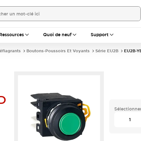
Ressources
Quoi de neuf
Support
déflagrants
Boutons-Poussoirs Et Voyants
Série EU2B
EU2B-YB
D
Sélectionner