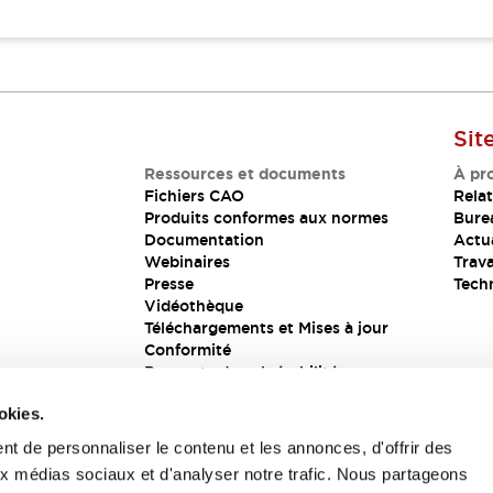
Sit
Ressources et documents
À pr
Fichiers CAO
Relat
Produits conformes aux normes
Bure
Documentation
Actua
Webinaires
Trava
Presse
Tech
Vidéothèque
Téléchargements et Mises à jour
Conformité
Rapports de vulnérabilité
Solution de sécurité
okies.
t de personnaliser le contenu et les annonces, d'offrir des
aux médias sociaux et d'analyser notre trafic. Nous partageons
s