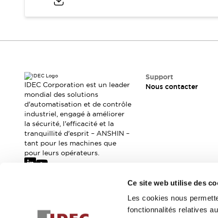
Sécurité Collaborative (Safety 2.0)
Lois et normes relatives à la sécurité
Cours sur l'équipement de sécurité
Tout explorer
Tout explorer
Ressources
Fichiers CAO
Support
Produits conformes aux normes
IDEC Corporation est un leader
Nous contacter
Documentation
mondial des solutions
Webinaires
d'automatisation et de contrôle
Presse
Vidéothèque
industriel, engagé à améliorer
Téléchargements et Mises à jour
la sécurité, l'efficacité et la
Conformité
tranquillité d'esprit – ANSHIN –
Rapports de vulnérabilité
tant pour les machines que
Outils de sélection
pour leurs opérateurs.
Quoi de neuf
Blog
Ce site web utilise des co
Événements / Séminaires
Abonnez-vous à notre newsletter
Les cookies nous permetten
Support
fonctionnalités relatives 
Nous contacter
Inscrivez-vou