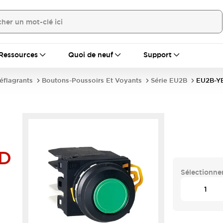
Ressources
Quoi de neuf
Support
déflagrants
Boutons-Poussoirs Et Voyants
Série EU2B
EU2B-Y
-D
Sélectionner