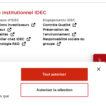
e institutionnel IDEC
opos d’IDEC
Engagements IDEC
ions investisseurs
Contrôle Qualité
aux
Préservation de
lités
l'environnement
iller chez IDEC
Responsabilité sociale du
nologie R&D
groupe
Besoin d'aide?
Tout autoriser
Autoriser la sélection
ns que