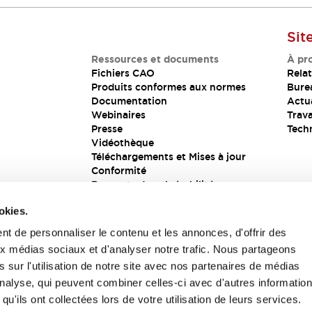
Sit
Ressources et documents
À pr
Fichiers CAO
Relat
Produits conformes aux normes
Bure
Documentation
Actua
Webinaires
Trava
Presse
Tech
Vidéothèque
Téléchargements et Mises à jour
Conformité
Rapports de vulnérabilité
Solution de sécurité
okies.
t de personnaliser le contenu et les annonces, d'offrir des
aux médias sociaux et d'analyser notre trafic. Nous partageons
s
 sur l'utilisation de notre site avec nos partenaires de médias
'analyse, qui peuvent combiner celles-ci avec d'autres informatio
qu'ils ont collectées lors de votre utilisation de leurs services.