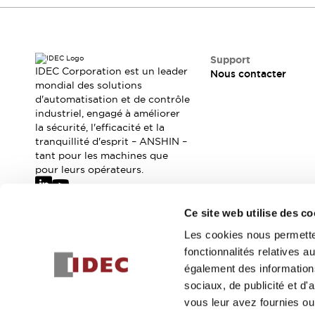
Sécurité Collaborative (Safety 2.0)
Lois et normes relatives à la sécurité
Cours sur l'équipement de sécurité
Tout explorer
Support
Tout explorer
IDEC Corporation est un leader
Nous contacter
mondial des solutions
Ressources
d'automatisation et de contrôle
Fichiers CAO
industriel, engagé à améliorer
Produits conformes aux normes
la sécurité, l'efficacité et la
Documentation
Webinaires
tranquillité d'esprit – ANSHIN –
Presse
Vidéothèque
tant pour les machines que
pour leurs opérateurs.
Téléchargements et Mises à jour
Conformité
Rapports de vulnérabilité
Ce site web utilise des co
Outils de sélection
Abonnez-vous à notre newsletter
Les cookies nous permetten
Quoi de neuf
fonctionnalités relatives 
Blog
Inscrivez-vou
également des informations
Événements / Séminaires
sociaux, de publicité et d
Support
vous leur avez fournies ou 
Nous contacter