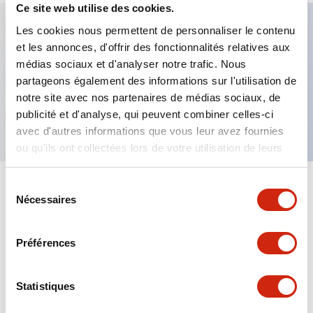
Ce site web utilise des cookies.
Les cookies nous permettent de personnaliser le contenu
et les annonces, d'offrir des fonctionnalités relatives aux
Caractéristiques clés
médias sociaux et d'analyser notre trafic. Nous
partageons également des informations sur l'utilisation de
Bouton-poussoir champignon, contact 1NO,
notre site avec nos partenaires de médias sociaux, de
borne à vis sécurisée pour les doigts, bouton jaune
publicité et d'analyse, qui peuvent combiner celles-ci
avec d'autres informations que vous leur avez fournies
ou qu'ils ont collectées lors de votre utilisation de leurs
services.
Sélection
+
Spécifications
Tout développer
Nécessaires
du
consentement
Aesthetic Specifications
Préférences
Mechanical Specifications
Statistiques