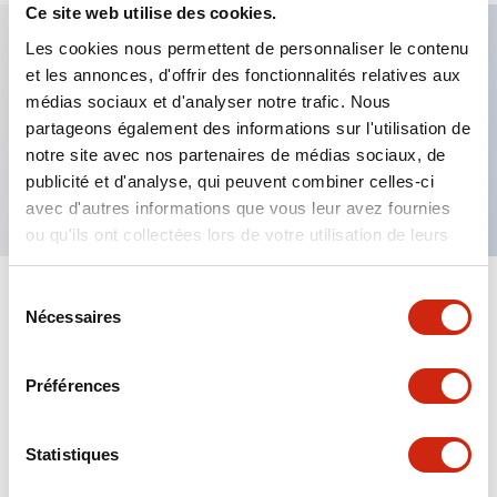
Ce site web utilise des cookies.
Les cookies nous permettent de personnaliser le contenu
et les annonces, d'offrir des fonctionnalités relatives aux
Caractéristiques clés
médias sociaux et d'analyser notre trafic. Nous
partageons également des informations sur l'utilisation de
Bouton-poussoir champignon, contact 3NF,
notre site avec nos partenaires de médias sociaux, de
borne à vis apparente, bouton jaune
publicité et d'analyse, qui peuvent combiner celles-ci
avec d'autres informations que vous leur avez fournies
ou qu'ils ont collectées lors de votre utilisation de leurs
services.
Sélection
+
Spécifications
Tout développer
Nécessaires
du
consentement
Aesthetic Specifications
Préférences
Mechanical Specifications
Statistiques