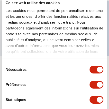
Ce site web utilise des cookies.
Les cookies nous permettent de personnaliser le contenu
et les annonces, d'offrir des fonctionnalités relatives aux
Caractéristiques clés
médias sociaux et d'analyser notre trafic. Nous
partageons également des informations sur l'utilisation de
Bouton-poussoir champignon, contact 1NF, borne
notre site avec nos partenaires de médias sociaux, de
à vis apparente, bouton blanc
publicité et d'analyse, qui peuvent combiner celles-ci
avec d'autres informations que vous leur avez fournies
ou qu'ils ont collectées lors de votre utilisation de leurs
services.
Sélection
+
Spécifications
Tout développer
Nécessaires
du
consentement
Aesthetic Specifications
Préférences
Mechanical Specifications
Statistiques