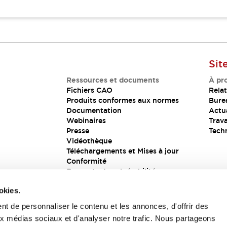
Sit
Ressources et documents
À pr
Fichiers CAO
Relat
Produits conformes aux normes
Bure
Documentation
Actua
Webinaires
Trava
Presse
Tech
Vidéothèque
Téléchargements et Mises à jour
Conformité
Rapports de vulnérabilité
Solution de sécurité
okies.
t de personnaliser le contenu et les annonces, d'offrir des
aux médias sociaux et d'analyser notre trafic. Nous partageons
s