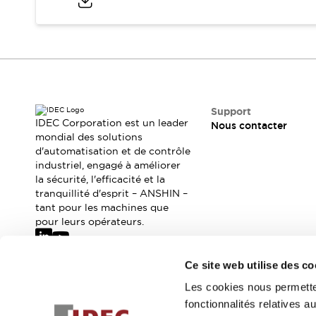
Sécurité Collaborative (Safety 2.0)
Lois et normes relatives à la sécurité
Cours sur l'équipement de sécurité
Tout explorer
Tout explorer
Ressources
Fichiers CAO
Support
Produits conformes aux normes
IDEC Corporation est un leader
Nous contacter
Documentation
mondial des solutions
Webinaires
d'automatisation et de contrôle
Presse
Vidéothèque
industriel, engagé à améliorer
Téléchargements et Mises à jour
la sécurité, l'efficacité et la
Conformité
tranquillité d'esprit – ANSHIN –
Rapports de vulnérabilité
tant pour les machines que
Outils de sélection
pour leurs opérateurs.
Quoi de neuf
Blog
Ce site web utilise des co
Événements / Séminaires
Abonnez-vous à notre newsletter
Les cookies nous permetten
Support
fonctionnalités relatives 
Nous contacter
Inscrivez-vou