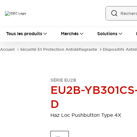
Tous les produits
Tous les produits
Marchés
Solutions
Automatisation
Automate Programmable Industriel (PLC)
Accueil
Sécurité Et Protection Antidéflagrante
Dispositifs Anti
Équipements Ethernet industriels
Interfaces Opérateur
Tout explorer
Composants industriels
Alimentations électriques
SÉRIE EU2B
Dispositifs de connexion
EU2B-YB301CS
Dispositifs de protection de circuit
Éclairage LED
Relais et Minuteurs
D
Tout explorer
Détection
Haz Loc Pushbutton Type 4X
Capteurs
Auto-identification
Tout explorer
Interrupteurs et voyants
Interrupteurs et boutons-poussoirs