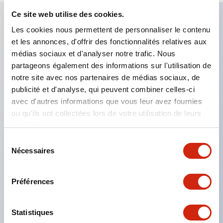
Ce site web utilise des cookies.
Les cookies nous permettent de personnaliser le contenu
Caractéristiques clés
et les annonces, d'offrir des fonctionnalités relatives aux
médias sociaux et d'analyser notre trafic. Nous
Applicable dans les atmosphères potentiellement
partageons également des informations sur l'utilisation de
explosives
notre site avec nos partenaires de médias sociaux, de
publicité et d'analyse, qui peuvent combiner celles-ci
Classé Classe I, Zone 1
avec d'autres informations que vous leur avez fournies
Homologations mondiales (UL, ATEX, CE)
ou qu'ils ont collectées lors de votre utilisation de leurs
Classé UL Type 4X
services.
Jusqu'à 3 blocs de contacts
Sélection
Nécessaires
Interrupteurs sélecteurs disponibles avec levier ou
du
consentement
clé
Préférences
Bornes à vis sécurisées contre les contacts
accidentels (IP20) disponibles
Statistiques