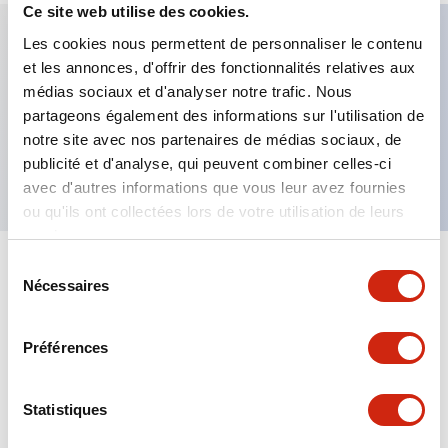
Ce site web utilise des cookies.
Les cookies nous permettent de personnaliser le contenu
et les annonces, d'offrir des fonctionnalités relatives aux
Caractéristiques clés
médias sociaux et d'analyser notre trafic. Nous
partageons également des informations sur l'utilisation de
Bouton-poussoir allongé, 3 contacts NO, borne à
notre site avec nos partenaires de médias sociaux, de
vis apparente, bouton vert
publicité et d'analyse, qui peuvent combiner celles-ci
avec d'autres informations que vous leur avez fournies
ou qu'ils ont collectées lors de votre utilisation de leurs
services.
Sélection
+
Spécifications
Tout développer
Nécessaires
du
consentement
Aesthetic Specifications
Préférences
Mechanical Specifications
Statistiques