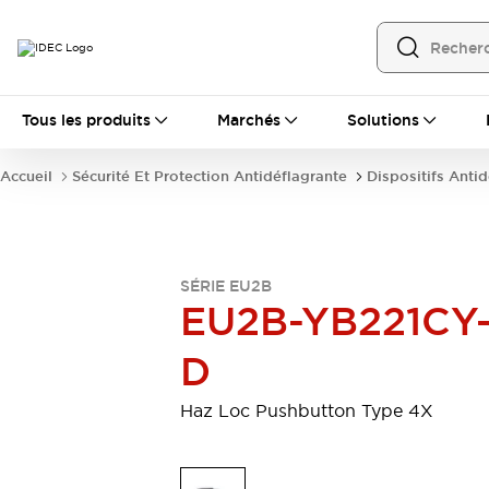
Tous les produits
Tous les produits
Marchés
Solutions
Automatisation
Automate Programmable Industriel (PLC)
Accueil
Sécurité Et Protection Antidéflagrante
Dispositifs Anti
Équipements Ethernet industriels
Interfaces Opérateur
Tout explorer
Composants industriels
Alimentations électriques
SÉRIE EU2B
Dispositifs de connexion
EU2B-YB221CY
Dispositifs de protection de circuit
Éclairage LED
Relais et Minuteurs
D
Tout explorer
Détection
Haz Loc Pushbutton Type 4X
Capteurs
Auto-identification
Tout explorer
Interrupteurs et voyants
Interrupteurs et boutons-poussoirs