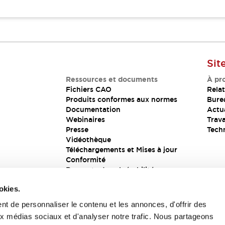
Sit
Ressources et documents
À pr
Fichiers CAO
Relat
Produits conformes aux normes
Bure
Documentation
Actua
Webinaires
Trava
Presse
Tech
Vidéothèque
Téléchargements et Mises à jour
Conformité
Rapports de vulnérabilité
Solution de sécurité
okies.
t de personnaliser le contenu et les annonces, d'offrir des
aux médias sociaux et d'analyser notre trafic. Nous partageons
s