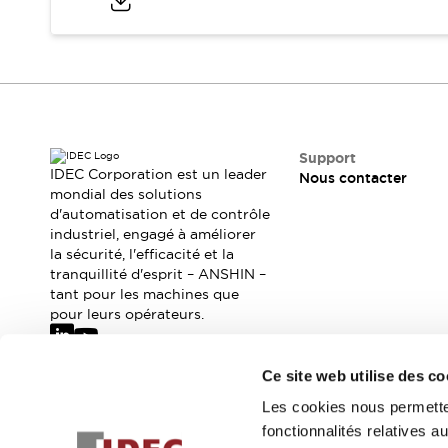
Sécurité Collaborative (Safety 2.0)
Lois et normes relatives à la sécurité
Cours sur l'équipement de sécurité
Tout explorer
Tout explorer
Ressources
Fichiers CAO
Support
Produits conformes aux normes
IDEC Corporation est un leader
Nous contacter
Documentation
mondial des solutions
Webinaires
d'automatisation et de contrôle
Presse
Vidéothèque
industriel, engagé à améliorer
Téléchargements et Mises à jour
la sécurité, l'efficacité et la
Conformité
tranquillité d'esprit – ANSHIN –
Rapports de vulnérabilité
tant pour les machines que
Outils de sélection
pour leurs opérateurs.
Quoi de neuf
Blog
Ce site web utilise des co
Événements / Séminaires
Abonnez-vous à notre newsletter
Les cookies nous permetten
Support
fonctionnalités relatives 
Nous contacter
Inscrivez-vou