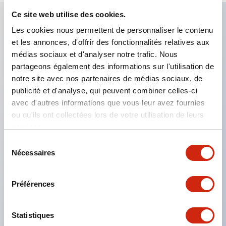
Ce site web utilise des cookies.
Les cookies nous permettent de personnaliser le contenu
Caractéristiques clés
et les annonces, d'offrir des fonctionnalités relatives aux
médias sociaux et d'analyser notre trafic. Nous
Applicable dans les atmosphères potentiellement
partageons également des informations sur l'utilisation de
explosives
notre site avec nos partenaires de médias sociaux, de
publicité et d'analyse, qui peuvent combiner celles-ci
Classé Classe I, Zone 1
avec d'autres informations que vous leur avez fournies
Homologations mondiales (UL, ATEX, CE)
ou qu'ils ont collectées lors de votre utilisation de leurs
Classé UL Type 4X
services.
Jusqu'à 3 blocs de contacts
Sélection
Nécessaires
Interrupteurs sélecteurs disponibles avec levier ou
du
consentement
clé
Préférences
Bornes à vis sécurisées contre les contacts
accidentels (IP20) disponibles
Statistiques