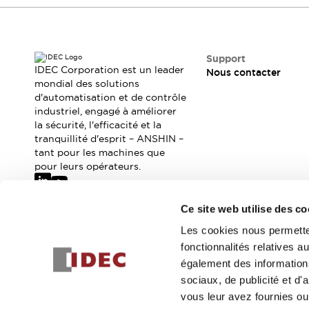
Sécurité Collaborative (Safety 2.0)
Lois et normes relatives à la sécurité
Cours sur l'équipement de sécurité
Tout explorer
Support
Tout explorer
IDEC Corporation est un leader
Nous contacter
mondial des solutions
Ressources
d'automatisation et de contrôle
Fichiers CAO
industriel, engagé à améliorer
Produits conformes aux normes
la sécurité, l'efficacité et la
Documentation
Webinaires
tranquillité d'esprit – ANSHIN –
Presse
Vidéothèque
tant pour les machines que
pour leurs opérateurs.
Téléchargements et Mises à jour
Conformité
Rapports de vulnérabilité
Ce site web utilise des co
Outils de sélection
Abonnez-vous à notre newsletter
Les cookies nous permetten
Quoi de neuf
fonctionnalités relatives 
Blog
Inscrivez-vou
également des informations
Événements / Séminaires
sociaux, de publicité et d
Support
vous leur avez fournies ou 
Nous contacter