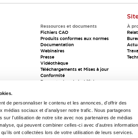
Sit
Ressources et documents
À pr
Fichiers CAO
Relat
Produits conformes aux normes
Bure
Documentation
Actua
Webinaires
Trava
Presse
Tech
Vidéothèque
Téléchargements et Mises à jour
Conformité
Rapports de vulnérabilité
Solution de sécurité
okies.
t de personnaliser le contenu et les annonces, d'offrir des
aux médias sociaux et d'analyser notre trafic. Nous partageons
s
 sur l'utilisation de notre site avec nos partenaires de médias
'analyse, qui peuvent combiner celles-ci avec d'autres informatio
qu'ils ont collectées lors de votre utilisation de leurs services.