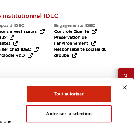
e institutionnel IDEC
opos d’IDEC
Engagements IDEC
ions investisseurs
Contrôle Qualité
aux
Préservation de
lités
l'environnement
iller chez IDEC
Responsabilité sociale du
nologie R&D
groupe
Besoin d'aide?
Tout autoriser
Autoriser la sélection
ns que