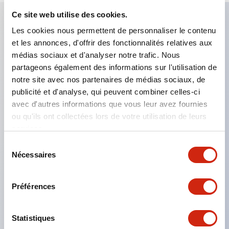
Ce site web utilise des cookies.
Les cookies nous permettent de personnaliser le contenu
Caractéristiques clés
et les annonces, d'offrir des fonctionnalités relatives aux
médias sociaux et d'analyser notre trafic. Nous
Applicable dans les atmosphères potentiellement
partageons également des informations sur l'utilisation de
explosives
notre site avec nos partenaires de médias sociaux, de
publicité et d'analyse, qui peuvent combiner celles-ci
Classé Classe I, Zone 1
avec d'autres informations que vous leur avez fournies
Homologations mondiales (UL, ATEX, CE)
ou qu'ils ont collectées lors de votre utilisation de leurs
Classé UL Type 4X
services.
Jusqu'à 3 blocs de contacts
Sélection
Nécessaires
Interrupteurs sélecteurs disponibles avec levier ou
du
consentement
clé
Préférences
Bornes à vis sécurisées contre les contacts
accidentels (IP20) disponibles
Statistiques