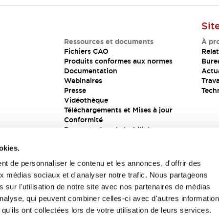
Sit
Ressources et documents
À pr
Fichiers CAO
Relat
Produits conformes aux normes
Bure
Documentation
Actua
Webinaires
Trava
Presse
Tech
Vidéothèque
Téléchargements et Mises à jour
Conformité
Rapports de vulnérabilité
Solution de sécurité
okies.
t de personnaliser le contenu et les annonces, d'offrir des
aux médias sociaux et d'analyser notre trafic. Nous partageons
s
 sur l'utilisation de notre site avec nos partenaires de médias
'analyse, qui peuvent combiner celles-ci avec d'autres informatio
qu'ils ont collectées lors de votre utilisation de leurs services.