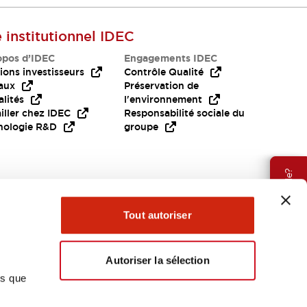
e institutionnel IDEC
opos d’IDEC
Engagements IDEC
ions investisseurs
Contrôle Qualité
aux
Préservation de
lités
l'environnement
iller chez IDEC
Responsabilité sociale du
nologie R&D
groupe
Besoin d'aide?
Tout autoriser
Autoriser la sélection
ns que