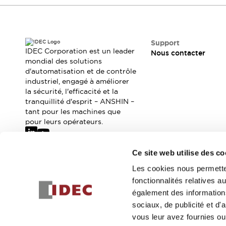
Sécurité Collaborative (Safety 2.0)
Lois et normes relatives à la sécurité
Cours sur l'équipement de sécurité
Tout explorer
Support
Tout explorer
IDEC Corporation est un leader
Nous contacter
mondial des solutions
Ressources
d'automatisation et de contrôle
Fichiers CAO
industriel, engagé à améliorer
Produits conformes aux normes
la sécurité, l'efficacité et la
Documentation
Webinaires
tranquillité d'esprit – ANSHIN –
Presse
Vidéothèque
tant pour les machines que
pour leurs opérateurs.
Téléchargements et Mises à jour
Conformité
Rapports de vulnérabilité
Ce site web utilise des co
Outils de sélection
Abonnez-vous à notre newsletter
Les cookies nous permetten
Quoi de neuf
fonctionnalités relatives 
Blog
Inscrivez-vou
également des informations
Événements / Séminaires
sociaux, de publicité et d
Support
vous leur avez fournies ou 
Nous contacter