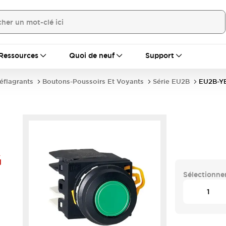
Ressources
Quoi de neuf
Support
déflagrants
Boutons-Poussoirs Et Voyants
Série EU2B
EU2B-Y
G
Sélectionner