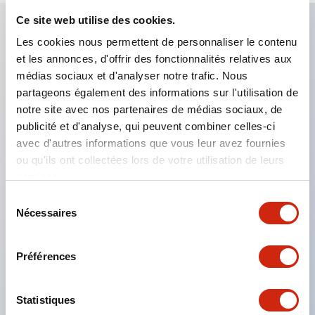
Ce site web utilise des cookies.
Les cookies nous permettent de personnaliser le contenu
Caractéristiques clés
et les annonces, d'offrir des fonctionnalités relatives aux
médias sociaux et d'analyser notre trafic. Nous
Applicable dans les atmosphères potentiellement
partageons également des informations sur l'utilisation de
explosives
notre site avec nos partenaires de médias sociaux, de
publicité et d'analyse, qui peuvent combiner celles-ci
Classé Classe I, Zone 1
avec d'autres informations que vous leur avez fournies
Homologations mondiales (UL, ATEX, CE)
ou qu'ils ont collectées lors de votre utilisation de leurs
Classé UL Type 4X
services.
Jusqu'à 3 blocs de contacts
Sélection
Nécessaires
Interrupteurs sélecteurs disponibles avec levier ou
du
consentement
clé
Préférences
Bornes à vis sécurisées contre les contacts
accidentels (IP20) disponibles
Statistiques