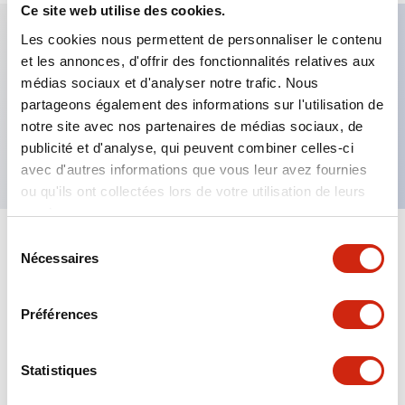
Ce site web utilise des cookies.
Les cookies nous permettent de personnaliser le contenu
et les annonces, d'offrir des fonctionnalités relatives aux
Caractéristiques clés
médias sociaux et d'analyser notre trafic. Nous
partageons également des informations sur l'utilisation de
Bouton-poussoir allongé, contact 3NF, bornier à
notre site avec nos partenaires de médias sociaux, de
vis sécurisé contre les doigts, bouton blanc
publicité et d'analyse, qui peuvent combiner celles-ci
avec d'autres informations que vous leur avez fournies
ou qu'ils ont collectées lors de votre utilisation de leurs
services.
Sélection
+
Spécifications
Tout développer
Nécessaires
du
consentement
Aesthetic Specifications
Préférences
Mechanical Specifications
Statistiques