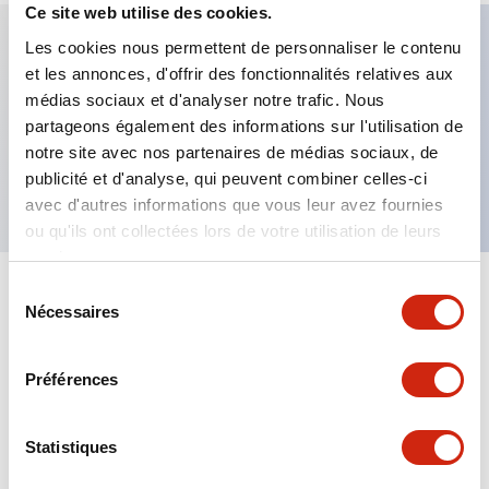
Ce site web utilise des cookies.
Les cookies nous permettent de personnaliser le contenu
et les annonces, d'offrir des fonctionnalités relatives aux
Caractéristiques clés
médias sociaux et d'analyser notre trafic. Nous
partageons également des informations sur l'utilisation de
Bouton-poussoir allongé, contact 3NF, bornier à
notre site avec nos partenaires de médias sociaux, de
vis sécurisé pour les doigts, bouton bleu
publicité et d'analyse, qui peuvent combiner celles-ci
avec d'autres informations que vous leur avez fournies
ou qu'ils ont collectées lors de votre utilisation de leurs
services.
Sélection
+
Spécifications
Tout développer
Nécessaires
du
consentement
Aesthetic Specifications
Préférences
Mechanical Specifications
Statistiques