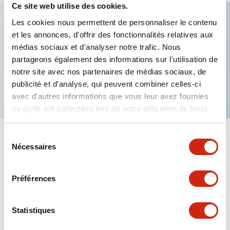
Ce site web utilise des cookies.
Les cookies nous permettent de personnaliser le contenu
et les annonces, d'offrir des fonctionnalités relatives aux
Caractéristiques clés
médias sociaux et d'analyser notre trafic. Nous
partageons également des informations sur l'utilisation de
Bouton-poussoir allongé, contact 3NF, borne à vis
notre site avec nos partenaires de médias sociaux, de
sécurisée pour les doigts, bouton rouge
publicité et d'analyse, qui peuvent combiner celles-ci
avec d'autres informations que vous leur avez fournies
ou qu'ils ont collectées lors de votre utilisation de leurs
services.
Sélection
+
Spécifications
Tout développer
Nécessaires
du
consentement
Aesthetic Specifications
Préférences
Mechanical Specifications
Statistiques