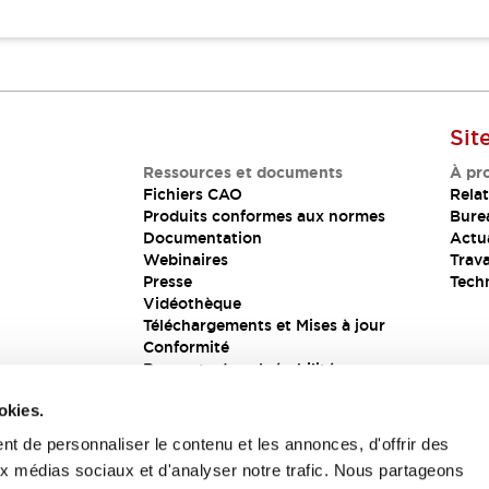
Sit
Ressources et documents
À pr
Fichiers CAO
Relat
Produits conformes aux normes
Bure
Documentation
Actua
Webinaires
Trava
Presse
Tech
Vidéothèque
Téléchargements et Mises à jour
Conformité
Rapports de vulnérabilité
Solution de sécurité
okies.
t de personnaliser le contenu et les annonces, d'offrir des
aux médias sociaux et d'analyser notre trafic. Nous partageons
s