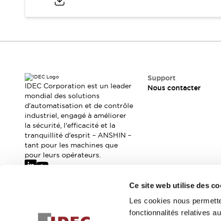
Sécurité Collaborative (Safety 2.0)
Lois et normes relatives à la sécurité
Cours sur l'équipement de sécurité
Tout explorer
Tout explorer
Ressources
Fichiers CAO
Support
Produits conformes aux normes
IDEC Corporation est un leader
Nous contacter
Documentation
mondial des solutions
Webinaires
d'automatisation et de contrôle
Presse
Vidéothèque
industriel, engagé à améliorer
Téléchargements et Mises à jour
la sécurité, l'efficacité et la
Conformité
tranquillité d'esprit – ANSHIN –
Rapports de vulnérabilité
tant pour les machines que
Outils de sélection
pour leurs opérateurs.
Quoi de neuf
Blog
Ce site web utilise des co
Événements / Séminaires
Abonnez-vous à notre newsletter
Les cookies nous permetten
Support
fonctionnalités relatives 
Nous contacter
Inscrivez-vou