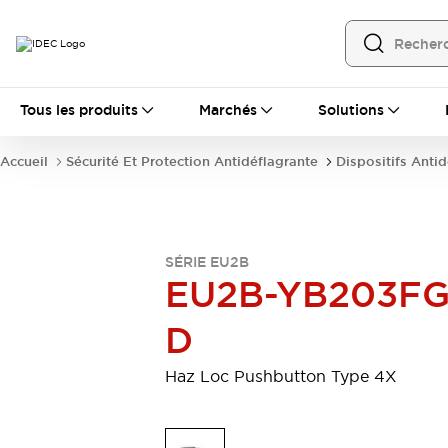
Tous les produits
Tous les produits
Marchés
Solutions
Automatisation
Automate Programmable Industriel (PLC)
Accueil
Sécurité Et Protection Antidéflagrante
Dispositifs Anti
Équipements Ethernet industriels
Interfaces Opérateur
Tout explorer
Composants industriels
Alimentations électriques
SÉRIE EU2B
Dispositifs de connexion
EU2B-YB203FG
Dispositifs de protection de circuit
Éclairage LED
Relais et Minuteurs
D
Tout explorer
Détection
Haz Loc Pushbutton Type 4X
Capteurs
Auto-identification
Tout explorer
Interrupteurs et voyants
Interrupteurs et boutons-poussoirs