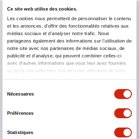
Ce site web utilise des cookies.
Les cookies nous permettent de personnaliser le contenu
Caractéristiques clés
et les annonces, d'offrir des fonctionnalités relatives aux
médias sociaux et d'analyser notre trafic. Nous
Applicable dans les atmosphères potentiellement
partageons également des informations sur l'utilisation de
explosives
notre site avec nos partenaires de médias sociaux, de
publicité et d'analyse, qui peuvent combiner celles-ci
Classé Classe I, Zone 1
avec d'autres informations que vous leur avez fournies
Homologations mondiales (UL, ATEX, CE)
ou qu'ils ont collectées lors de votre utilisation de leurs
Classé UL Type 4X
services.
Jusqu'à 3 blocs de contacts
Sélection
Nécessaires
Interrupteurs sélecteurs disponibles avec levier ou
du
consentement
clé
Préférences
Bornes à vis sécurisées contre les contacts
accidentels (IP20) disponibles
Statistiques