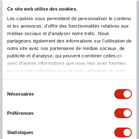
Ce site web utilise des cookies.
Les cookies nous permettent de personnaliser le contenu
Caractéristiques clés
et les annonces, d'offrir des fonctionnalités relatives aux
médias sociaux et d'analyser notre trafic. Nous
Applicable dans les atmosphères potentiellement
partageons également des informations sur l'utilisation de
explosives
notre site avec nos partenaires de médias sociaux, de
publicité et d'analyse, qui peuvent combiner celles-ci
Classé Classe I, Zone 1
avec d'autres informations que vous leur avez fournies
Homologations mondiales (UL, ATEX, CE)
ou qu'ils ont collectées lors de votre utilisation de leurs
Classé UL Type 4X
services.
Jusqu'à 3 blocs de contacts
Sélection
Nécessaires
Interrupteurs sélecteurs disponibles avec levier ou
du
consentement
clé
Préférences
Bornes à vis sécurisées contre les contacts
accidentels (IP20) disponibles
Statistiques