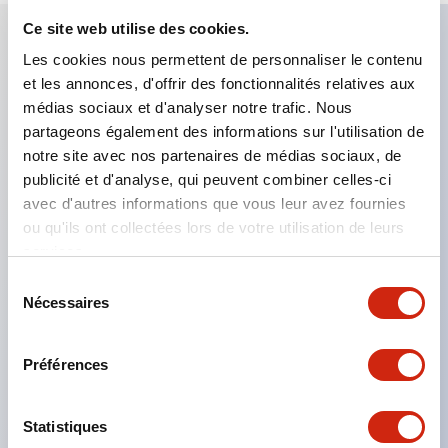
Ce site web utilise des cookies.
Les cookies nous permettent de personnaliser le contenu
Caractéristiques clés
et les annonces, d'offrir des fonctionnalités relatives aux
médias sociaux et d'analyser notre trafic. Nous
Applicable dans les atmosphères potentiellement
partageons également des informations sur l'utilisation de
explosives
notre site avec nos partenaires de médias sociaux, de
publicité et d'analyse, qui peuvent combiner celles-ci
Classé Classe I, Zone 1
avec d'autres informations que vous leur avez fournies
Homologations mondiales (UL, ATEX, CE)
ou qu'ils ont collectées lors de votre utilisation de leurs
Classé UL Type 4X
services.
Jusqu'à 3 blocs de contacts
Sélection
Nécessaires
Interrupteurs sélecteurs disponibles avec levier ou
du
consentement
clé
Préférences
Bornes à vis sécurisées contre les contacts
accidentels (IP20) disponibles
Statistiques