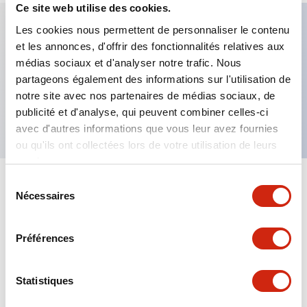
Ce site web utilise des cookies.
Les cookies nous permettent de personnaliser le contenu
et les annonces, d'offrir des fonctionnalités relatives aux
Caractéristiques clés
médias sociaux et d'analyser notre trafic. Nous
partageons également des informations sur l'utilisation de
Bouton-poussoir allongé, contact 1NF, borne à vis
notre site avec nos partenaires de médias sociaux, de
sécurisée pour les doigts, bouton bleu
publicité et d'analyse, qui peuvent combiner celles-ci
avec d'autres informations que vous leur avez fournies
ou qu'ils ont collectées lors de votre utilisation de leurs
services.
Sélection
+
Spécifications
Tout développer
Nécessaires
du
consentement
Aesthetic Specifications
Préférences
Mechanical Specifications
Statistiques