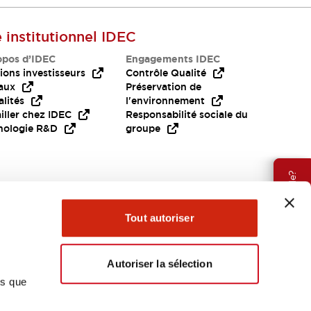
e institutionnel IDEC
opos d’IDEC
Engagements IDEC
ions investisseurs
Contrôle Qualité
aux
Préservation de
lités
l'environnement
iller chez IDEC
Responsabilité sociale du
nologie R&D
groupe
Besoin d'aide?
Tout autoriser
Autoriser la sélection
ns que