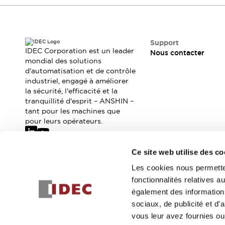
Sécurité Collaborative (Safety 2.0)
Lois et normes relatives à la sécurité
Cours sur l'équipement de sécurité
Tout explorer
Support
Tout explorer
IDEC Corporation est un leader
Nous contacter
mondial des solutions
Ressources
d'automatisation et de contrôle
Fichiers CAO
industriel, engagé à améliorer
Produits conformes aux normes
la sécurité, l'efficacité et la
Documentation
Webinaires
tranquillité d'esprit – ANSHIN –
Presse
Vidéothèque
tant pour les machines que
pour leurs opérateurs.
Téléchargements et Mises à jour
Conformité
Rapports de vulnérabilité
Ce site web utilise des co
Outils de sélection
Abonnez-vous à notre newsletter
Les cookies nous permetten
Quoi de neuf
fonctionnalités relatives 
Blog
Inscrivez-vou
également des informations
Événements / Séminaires
sociaux, de publicité et d
Support
vous leur avez fournies ou 
Nous contacter