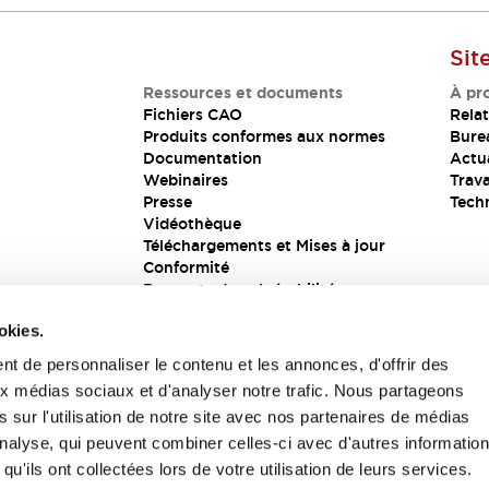
Sit
Ressources et documents
À pr
Fichiers CAO
Relat
Produits conformes aux normes
Bure
Documentation
Actua
Webinaires
Trava
Presse
Tech
Vidéothèque
Téléchargements et Mises à jour
Conformité
Rapports de vulnérabilité
Solution de sécurité
okies.
t de personnaliser le contenu et les annonces, d'offrir des
aux médias sociaux et d'analyser notre trafic. Nous partageons
s
 sur l'utilisation de notre site avec nos partenaires de médias
'analyse, qui peuvent combiner celles-ci avec d'autres informatio
qu'ils ont collectées lors de votre utilisation de leurs services.