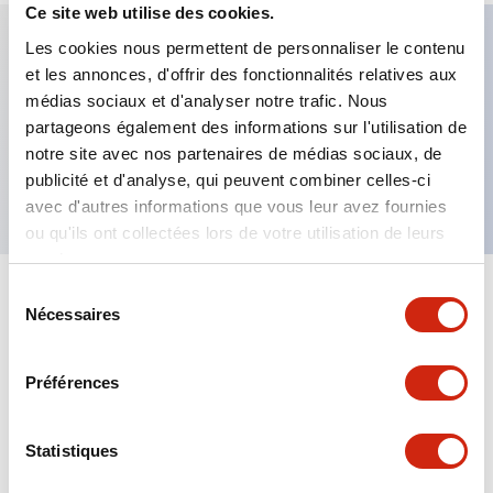
Ce site web utilise des cookies.
Les cookies nous permettent de personnaliser le contenu
et les annonces, d'offrir des fonctionnalités relatives aux
Caractéristiques clés
médias sociaux et d'analyser notre trafic. Nous
partageons également des informations sur l'utilisation de
Bouton-poussoir affleurant, 3 contacts NO, borne
notre site avec nos partenaires de médias sociaux, de
à vis sécurisée pour les doigts, bouton bleu
publicité et d'analyse, qui peuvent combiner celles-ci
avec d'autres informations que vous leur avez fournies
ou qu'ils ont collectées lors de votre utilisation de leurs
services.
Sélection
+
Spécifications
Tout développer
Nécessaires
du
consentement
Aesthetic Specifications
Préférences
Mechanical Specifications
Statistiques