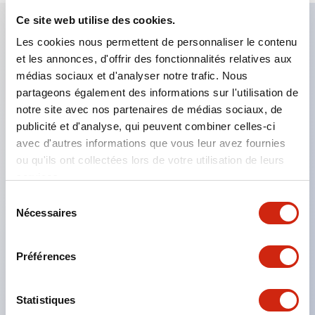
Ce site web utilise des cookies.
Les cookies nous permettent de personnaliser le contenu
Caractéristiques clés
et les annonces, d'offrir des fonctionnalités relatives aux
médias sociaux et d'analyser notre trafic. Nous
Applicable dans les atmosphères potentiellement
partageons également des informations sur l'utilisation de
explosives
notre site avec nos partenaires de médias sociaux, de
publicité et d'analyse, qui peuvent combiner celles-ci
Classé Classe I, Zone 1
avec d'autres informations que vous leur avez fournies
Homologations mondiales (UL, ATEX, CE)
ou qu'ils ont collectées lors de votre utilisation de leurs
Classé UL Type 4X
services.
Jusqu'à 3 blocs de contacts
Sélection
Nécessaires
Interrupteurs sélecteurs disponibles avec levier ou
du
consentement
clé
Préférences
Bornes à vis sécurisées contre les contacts
accidentels (IP20) disponibles
Statistiques