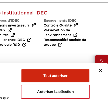
e institutionnel IDEC
opos d’IDEC
Engagements IDEC
ions investisseurs
Contrôle Qualité
aux
Préservation de
lités
l'environnement
iller chez IDEC
Responsabilité sociale du
nologie R&D
groupe
Besoin d'aide?
Tout autoriser
Autoriser la sélection
ns que