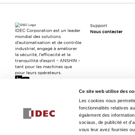
Sécurité Collaborative (Safety 2.0)
Lois et normes relatives à la sécurité
Cours sur l'équipement de sécurité
Tout explorer
Support
Tout explorer
IDEC Corporation est un leader
Nous contacter
mondial des solutions
Ressources
d'automatisation et de contrôle
Fichiers CAO
industriel, engagé à améliorer
Produits conformes aux normes
la sécurité, l'efficacité et la
Documentation
Webinaires
tranquillité d'esprit – ANSHIN –
Presse
Vidéothèque
tant pour les machines que
pour leurs opérateurs.
Téléchargements et Mises à jour
Conformité
Rapports de vulnérabilité
Ce site web utilise des co
Outils de sélection
Abonnez-vous à notre newsletter
Les cookies nous permetten
Quoi de neuf
fonctionnalités relatives 
Blog
Inscrivez-vou
également des informations
Événements / Séminaires
sociaux, de publicité et d
Support
vous leur avez fournies ou 
Nous contacter