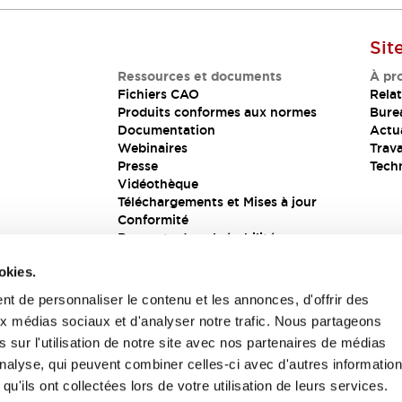
Sit
Ressources et documents
À pr
Fichiers CAO
Relat
Produits conformes aux normes
Bure
Documentation
Actua
Webinaires
Trava
Presse
Tech
Vidéothèque
Téléchargements et Mises à jour
Conformité
Rapports de vulnérabilité
Solution de sécurité
okies.
t de personnaliser le contenu et les annonces, d'offrir des
aux médias sociaux et d'analyser notre trafic. Nous partageons
s
 sur l'utilisation de notre site avec nos partenaires de médias
'analyse, qui peuvent combiner celles-ci avec d'autres informatio
qu'ils ont collectées lors de votre utilisation de leurs services.