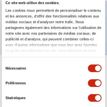
Ce site web utilise des cookies.
Les cookies nous permettent de personnaliser le contenu
et les annonces, d'offrir des fonctionnalités relatives aux
Caractéristiques clés
médias sociaux et d'analyser notre trafic. Nous
partageons également des informations sur l'utilisation de
Bouton-poussoir affleurant, contact 2NO-1NC,
notre site avec nos partenaires de médias sociaux, de
borne à vis apparente, bouton bleu
publicité et d'analyse, qui peuvent combiner celles-ci
avec d'autres informations que vous leur avez fournies
ou qu'ils ont collectées lors de votre utilisation de leurs
services.
Sélection
+
Spécifications
Tout développer
Nécessaires
du
consentement
Aesthetic Specifications
Préférences
Mechanical Specifications
Statistiques