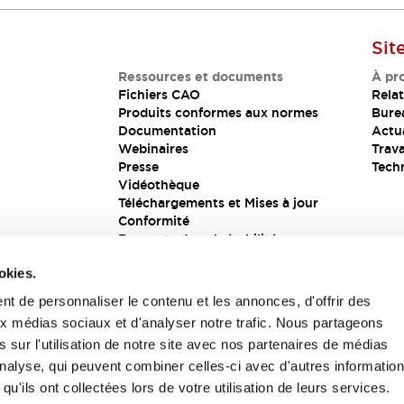
Sit
Ressources et documents
À pr
Fichiers CAO
Relat
Produits conformes aux normes
Bure
Documentation
Actua
Webinaires
Trava
Presse
Tech
Vidéothèque
Téléchargements et Mises à jour
Conformité
Rapports de vulnérabilité
Solution de sécurité
okies.
t de personnaliser le contenu et les annonces, d'offrir des
aux médias sociaux et d'analyser notre trafic. Nous partageons
s
 sur l'utilisation de notre site avec nos partenaires de médias
'analyse, qui peuvent combiner celles-ci avec d'autres informatio
qu'ils ont collectées lors de votre utilisation de leurs services.