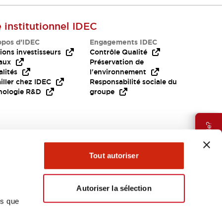
e institutionnel IDEC
opos d’IDEC
Engagements IDEC
ions investisseurs
Contrôle Qualité
aux
Préservation de
lités
l'environnement
iller chez IDEC
Responsabilité sociale du
nologie R&D
groupe
Besoin d'aide?
Tout autoriser
Autoriser la sélection
ns que