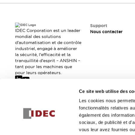
Sécurité Collaborative (Safety 2.0)
Lois et normes relatives à la sécurité
Cours sur l'équipement de sécurité
Tout explorer
Support
Tout explorer
IDEC Corporation est un leader
Nous contacter
mondial des solutions
Ressources
d'automatisation et de contrôle
Fichiers CAO
industriel, engagé à améliorer
Produits conformes aux normes
la sécurité, l'efficacité et la
Documentation
Webinaires
tranquillité d'esprit – ANSHIN –
Presse
Vidéothèque
tant pour les machines que
pour leurs opérateurs.
Téléchargements et Mises à jour
Conformité
Rapports de vulnérabilité
Ce site web utilise des co
Outils de sélection
Abonnez-vous à notre newsletter
Les cookies nous permetten
Quoi de neuf
fonctionnalités relatives 
Blog
Inscrivez-vou
également des informations
Événements / Séminaires
sociaux, de publicité et d
Support
vous leur avez fournies ou 
Nous contacter