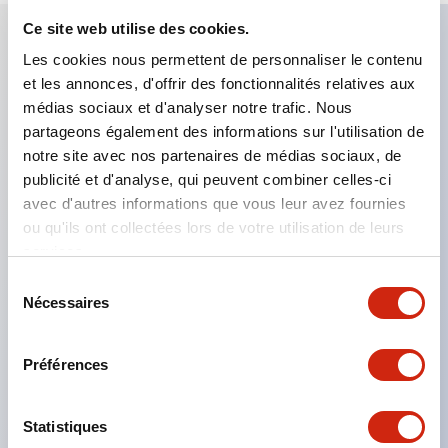
Ce site web utilise des cookies.
Les cookies nous permettent de personnaliser le contenu
Caractéristiques clés
et les annonces, d'offrir des fonctionnalités relatives aux
médias sociaux et d'analyser notre trafic. Nous
Applicable dans les atmosphères potentiellement
partageons également des informations sur l'utilisation de
explosives
notre site avec nos partenaires de médias sociaux, de
publicité et d'analyse, qui peuvent combiner celles-ci
Classé Classe I, Zone 1
avec d'autres informations que vous leur avez fournies
Homologations mondiales (UL, ATEX, CE)
ou qu'ils ont collectées lors de votre utilisation de leurs
Classé UL Type 4X
services.
Jusqu'à 3 blocs de contacts
Sélection
Nécessaires
Interrupteurs sélecteurs disponibles avec levier ou
du
consentement
clé
Préférences
Bornes à vis sécurisées contre les contacts
accidentels (IP20) disponibles
Statistiques