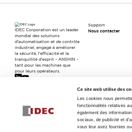
Sécurité Collaborative (Safety 2.0)
Lois et normes relatives à la sécurité
Cours sur l'équipement de sécurité
Tout explorer
Support
Tout explorer
IDEC Corporation est un leader
Nous contacter
mondial des solutions
Ressources
d'automatisation et de contrôle
Fichiers CAO
industriel, engagé à améliorer
Produits conformes aux normes
la sécurité, l'efficacité et la
Documentation
Webinaires
tranquillité d'esprit – ANSHIN –
Presse
Vidéothèque
tant pour les machines que
pour leurs opérateurs.
Téléchargements et Mises à jour
Conformité
Rapports de vulnérabilité
Ce site web utilise des co
Outils de sélection
Abonnez-vous à notre newsletter
Les cookies nous permetten
Quoi de neuf
fonctionnalités relatives 
Blog
Inscrivez-vou
également des informations
Événements / Séminaires
sociaux, de publicité et d
Support
vous leur avez fournies ou 
Nous contacter