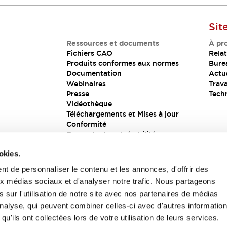
Sit
Ressources et documents
À pr
Fichiers CAO
Relat
Produits conformes aux normes
Bure
Documentation
Actua
Webinaires
Trava
Presse
Tech
Vidéothèque
Téléchargements et Mises à jour
Conformité
Rapports de vulnérabilité
Solution de sécurité
okies.
t de personnaliser le contenu et les annonces, d'offrir des
aux médias sociaux et d'analyser notre trafic. Nous partageons
s
 sur l'utilisation de notre site avec nos partenaires de médias
'analyse, qui peuvent combiner celles-ci avec d'autres informatio
qu'ils ont collectées lors de votre utilisation de leurs services.