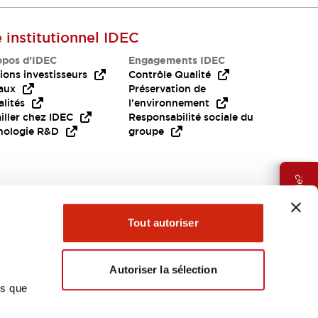
e institutionnel IDEC
opos d’IDEC
Engagements IDEC
ions investisseurs
Contrôle Qualité
aux
Préservation de
lités
l'environnement
iller chez IDEC
Responsabilité sociale du
nologie R&D
groupe
Besoin d'aide?
Tout autoriser
Autoriser la sélection
ns que