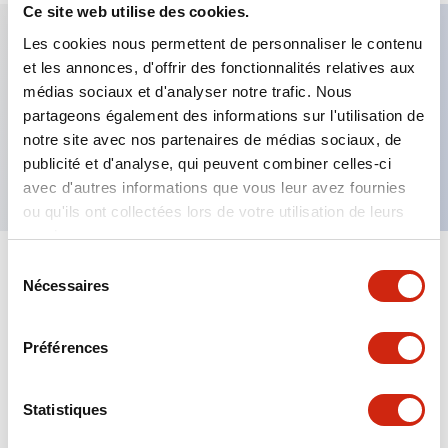
Ce site web utilise des cookies.
Les cookies nous permettent de personnaliser le contenu
et les annonces, d'offrir des fonctionnalités relatives aux
Caractéristiques clés
médias sociaux et d'analyser notre trafic. Nous
partageons également des informations sur l'utilisation de
Bouton-poussoir affleurant, contact 2NF, borne à
notre site avec nos partenaires de médias sociaux, de
vis sécurisée pour les doigts, bouton jaune
publicité et d'analyse, qui peuvent combiner celles-ci
avec d'autres informations que vous leur avez fournies
ou qu'ils ont collectées lors de votre utilisation de leurs
services.
Sélection
+
Spécifications
Tout développer
Nécessaires
du
consentement
Aesthetic Specifications
Préférences
Mechanical Specifications
Statistiques