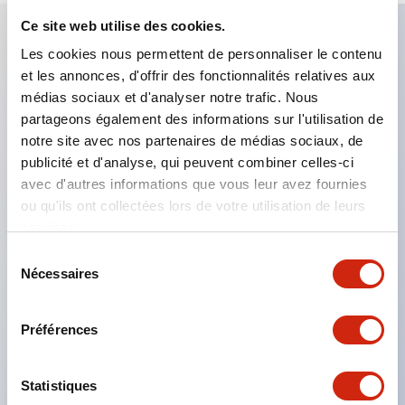
Ce site web utilise des cookies.
Les cookies nous permettent de personnaliser le contenu
Caractéristiques clés
et les annonces, d'offrir des fonctionnalités relatives aux
médias sociaux et d'analyser notre trafic. Nous
Applicable dans les atmosphères potentiellement
partageons également des informations sur l'utilisation de
explosives
notre site avec nos partenaires de médias sociaux, de
publicité et d'analyse, qui peuvent combiner celles-ci
Classé Classe I, Zone 1
avec d'autres informations que vous leur avez fournies
Homologations mondiales (UL, ATEX, CE)
ou qu'ils ont collectées lors de votre utilisation de leurs
Classé UL Type 4X
services.
Jusqu'à 3 blocs de contacts
Sélection
Nécessaires
Interrupteurs sélecteurs disponibles avec levier ou
du
consentement
clé
Préférences
Bornes à vis sécurisées contre les contacts
accidentels (IP20) disponibles
Statistiques