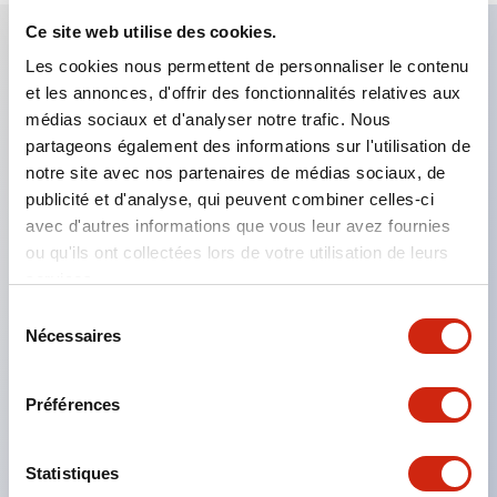
Ce site web utilise des cookies.
Les cookies nous permettent de personnaliser le contenu
Caractéristiques clés
et les annonces, d'offrir des fonctionnalités relatives aux
médias sociaux et d'analyser notre trafic. Nous
Applicable dans les atmosphères potentiellement
partageons également des informations sur l'utilisation de
explosives
notre site avec nos partenaires de médias sociaux, de
publicité et d'analyse, qui peuvent combiner celles-ci
Classé Classe I, Zone 1
avec d'autres informations que vous leur avez fournies
Homologations mondiales (UL, ATEX, CE)
ou qu'ils ont collectées lors de votre utilisation de leurs
Classé UL Type 4X
services.
Jusqu'à 3 blocs de contacts
Sélection
Nécessaires
Interrupteurs sélecteurs disponibles avec levier ou
du
consentement
clé
Préférences
Bornes à vis sécurisées contre les contacts
accidentels (IP20) disponibles
Statistiques