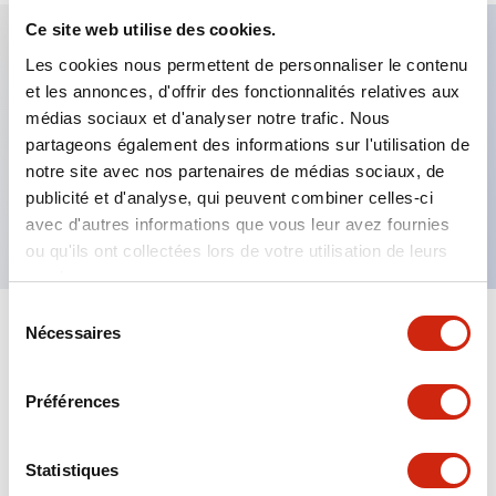
Ce site web utilise des cookies.
Les cookies nous permettent de personnaliser le contenu
Caractéristiques clés
et les annonces, d'offrir des fonctionnalités relatives aux
médias sociaux et d'analyser notre trafic. Nous
Bouton-poussoir affleurant, contact 1NF, bornier à
partageons également des informations sur l'utilisation de
notre site avec nos partenaires de médias sociaux, de
vis sécurisé pour les doigts, boutons rouge, vert, noir
publicité et d'analyse, qui peuvent combiner celles-ci
et blanc inclus
avec d'autres informations que vous leur avez fournies
ou qu'ils ont collectées lors de votre utilisation de leurs
services.
Sélection
Nécessaires
du
+
Spécifications
Tout développer
consentement
Aesthetic Specifications
Préférences
Mechanical Specifications
Statistiques