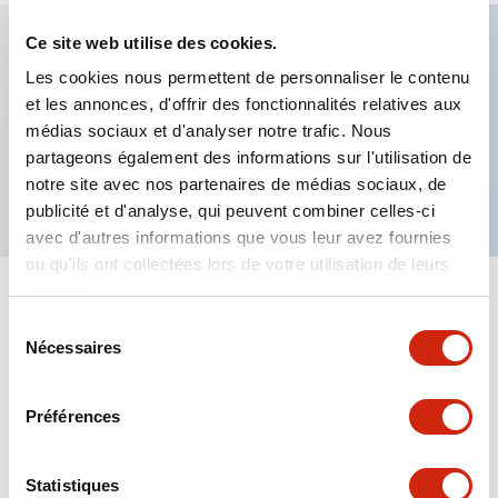
Ce site web utilise des cookies.
Les cookies nous permettent de personnaliser le contenu
Caractéristiques clés
et les annonces, d'offrir des fonctionnalités relatives aux
médias sociaux et d'analyser notre trafic. Nous
Alimentation 24VCC, borne à vis, câblage
partageons également des informations sur l'utilisation de
séparé/commun, sortie relais, 3 canaux
notre site avec nos partenaires de médias sociaux, de
publicité et d'analyse, qui peuvent combiner celles-ci
avec d'autres informations que vous leur avez fournies
ou qu'ils ont collectées lors de votre utilisation de leurs
services.
+
Spécifications
Tout développer
Sélection
Nécessaires
du
Electrical Specifications
consentement
Préférences
Mounting and Installation Specifications
Performance Specifications
Statistiques