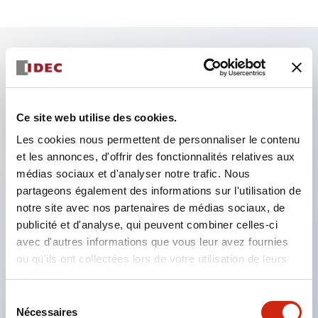
Caractéristiques clés
Emplacements Zone 0 / Classe I Division 1
Ce site web utilise des cookies.
Conforme IEC60079
Les cookies nous permettent de personnaliser le contenu
Interrupteurs à contact sec avec une résistance de
et les annonces, d'offrir des fonctionnalités relatives aux
médias sociaux et d'analyser notre trafic. Nous
contact maximale de 0,5&Omega peuvent être
partageons également des informations sur l'utilisation de
connectés à l'EB3C
notre site avec nos partenaires de médias sociaux, de
Types 8 et 16 circuits disponibles dans les types de
publicité et d'analyse, qui peuvent combiner celles-ci
câblage courants
avec d'autres informations que vous leur avez fournies
ou qu'ils ont collectées lors de votre utilisation de leurs
Idéal pour la connexion aux automates
services.
programmables (PLC)
Sélection
Tension d'alimentation AC universelle (100 à 240V
Nécessaires
du