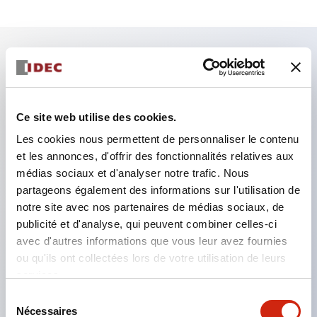
Caractéristiques clés
Emplacements Zone 0 / Classe I Division 1
Ce site web utilise des cookies.
Conforme IEC60079
Les cookies nous permettent de personnaliser le contenu
Interrupteurs à contact sec avec une résistance de
et les annonces, d'offrir des fonctionnalités relatives aux
médias sociaux et d'analyser notre trafic. Nous
contact maximale de 0,5&Omega peuvent être
partageons également des informations sur l'utilisation de
connectés à l'EB3C
notre site avec nos partenaires de médias sociaux, de
Types 8 et 16 circuits disponibles dans les types de
publicité et d'analyse, qui peuvent combiner celles-ci
câblage courants
avec d'autres informations que vous leur avez fournies
ou qu'ils ont collectées lors de votre utilisation de leurs
Idéal pour la connexion aux automates
services.
programmables (PLC)
Sélection
Tension d'alimentation AC universelle (100 à 240V
Nécessaires
du